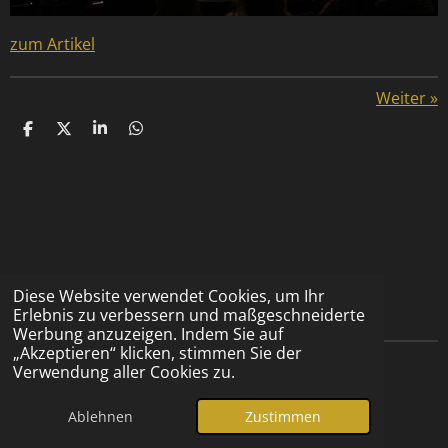
zum Artikel
Weiter
»
T
T
T
T
e
e
e
e
i
i
i
i
l
l
l
l
e
e
e
e
n
n
n
n
Diese Website verwendet Cookies, um Ihr
Erlebnis zu verbessern und maßgeschneiderte
Werbung anzuzeigen. Indem Sie auf
„Akzeptieren“ klicken, stimmen Sie der
Verwendung aller Cookies zu.
I
Y
F
n
o
a
© 2025 clean, fine & funky
Impressum
Ablehnen
Zustimmen
s
u
c
t
T
e